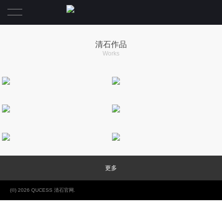
首页
清石作品
Works
業務範圍
关于清石
關於清石
ABOUT QUCESS
HIGHLIGHTS
业务范围
清石作品
關於事務所
SERVICES
AWARDS
新闻动态
關於榮譽
關於体系
IN THE NEWS
CONTACT US
清石新聞
關於設計師
更多
聯繫我們
(©) 2026 QUCESS 清石官网.