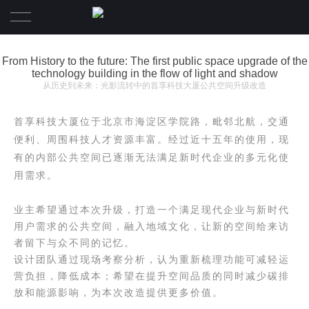
首页
From History to the future: The first public space upgrade of the
technology building in the flow of light and shadow
从历史到未来：光影流转中的首享科技大厦公共空间升级改造
業務範圍
關於清石
首享科技大厦位于北京市海淀区学院路，毗邻北航，交通
便利、周围科技人才资源丰富。经过近十五年的使用，现
清石作品
關於事務所
有的内部公共空间已逐渐无法满足新时代企业的多元化使
用需求。
關於榮譽
關於体系
业主希望通过本次升级，打造一个满足现代企业与新时代
清石新聞
關於設計師
用户需求的公共空间，融入地域文化，让新的空间给来访
者留下与众不同的记忆。
聯繫我們
设计团队通过现场考察分析，认为重新梳理功能可减轻运
营负担，降低成本；希望在提升空间品质的同时减少碳排
放和能源影响，为本次改造提供更多价值
。