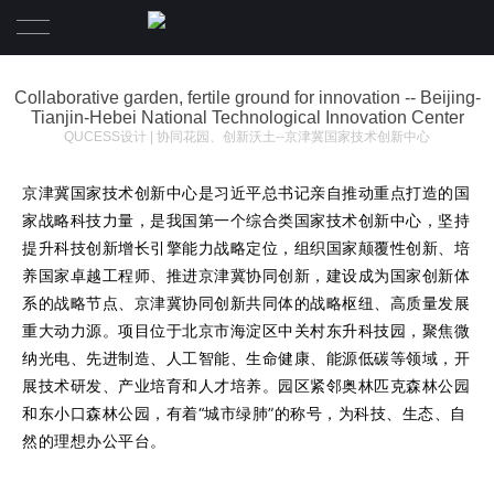
首页
Collaborative garden, fertile ground for innovation -- Beijing-
Tianjin-Hebei National Technological Innovation Center
QUCESS设计 | 协同花园、创新沃土--京津冀国家技术创新中心
業務範圍
京津冀国家技术创新中心是习近平总书记亲自推动重点打造的国
關於清石
家战略科技力量，是我国第一个综合类国家技术创新中心，坚持
提升科技创新增长引擎能力战略定位，组织国家颠覆性创新、培
清石作品
關於事務所
养国家卓越工程师、推进京津冀协同创新，建设成为国家创新体
系的战略节点、京津冀协同创新共同体的战略枢纽、高质量发展
關於榮譽
關於体系
重大动力源。项目位于北京市海淀区中关村东升科技园，聚焦微
纳光电、先进制造、人工智能、生命健康、能源低碳等领域，开
清石新聞
關於設計師
展技术研发、产业培育和人才培养。园区紧邻奥林匹克森林公园
和东小口森林公园，有着“城市绿肺”的称号，为科技、生态、自
聯繫我們
然的理想办公平台。