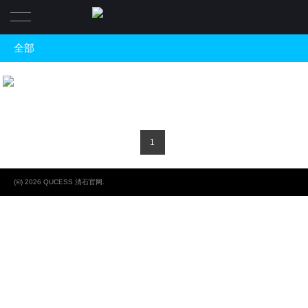
全部
首页
全部
業務範圍
随心呼吸，潜入自然与科技交织的“无
柏穗公寓
产业园规划与咨询
關於清石
建筑室内一体化改造
1
清石作品
關於事務所
办公及公寓空间设计
(©) 2026 QUCESS 清石官网.
高端商業空间设计
關於榮譽
關於体系
软装设计服务
清石新聞
關於設計師
空间极速升级改造
聯繫我們