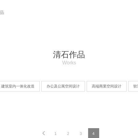
品
關於榮譽
清石新聞
聯繫我們
清石作品
Works
建筑室内一体化改造
办公及公寓空间设计
高端商業空间设计
软
1
2
3
4