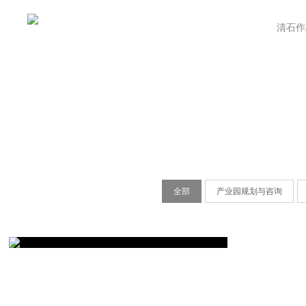
首页
業務範圍
關於清石
清石作
全部
产业园规划与咨询
ces
ces